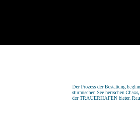
Der Prozess der Bestattung beginn
stürmischen See herrsche
n Chaos, 
der
TRAUERHAFEN
bieten Rau